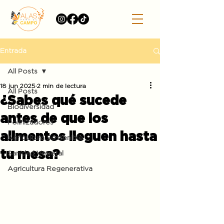
Entrada
All Posts
18 jun 2025
2 min de lectura
All Posts
¿Sabes qué sucede
Biodiversidad
antes de que los
Polinizadores
alimentos lleguen hasta
Agricultura Sostenible
tu mesa?
Sanidad Vegetal
Agricultura Regenerativa